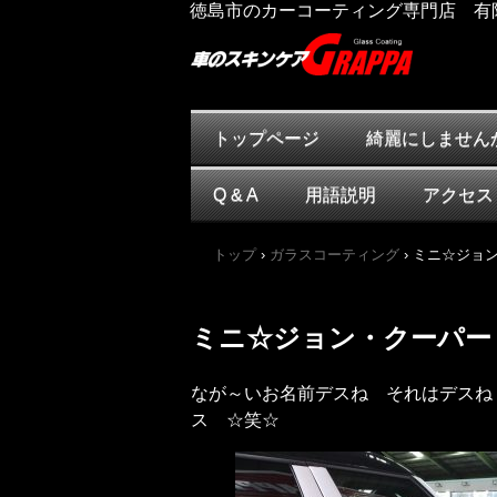
徳島市のカーコーティング専門店 有
トップページ
綺麗にしません
Q & A
用語説明
アクセス
トップ
›
ガラスコーティング
›
ミニ☆ジョ
ミニ☆ジョン・クーパー
なが～いお名前デスね それはデスね
ス ☆笑☆