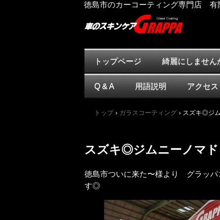
徳島市のカーコーティング専門店 有
トップページ
綺麗にしません
Q & A
用語説明
アクセス
トップ
›
ガラスコーティング
›
スズキ◎ジ
スズキ◎ジムニーノマド
徳島市ついに来た〜様より グラッパ
す◎