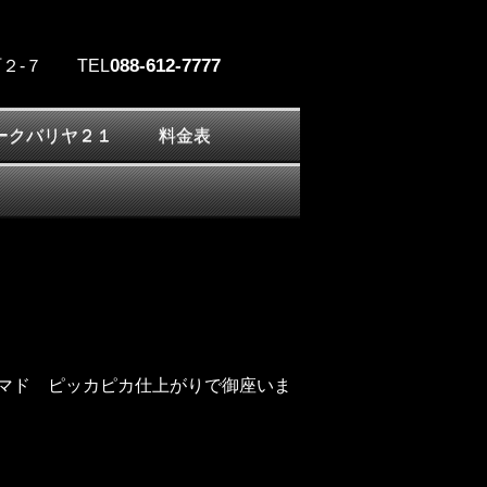
088-612-7777
２-７
TEL
ークバリヤ２１
料金表
マド ピッカピカ仕上がりで御座いま